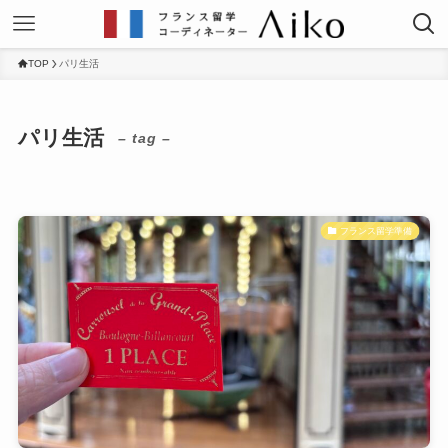
TOP
パリ生活
パリ生活
– tag –
フランス留学準備