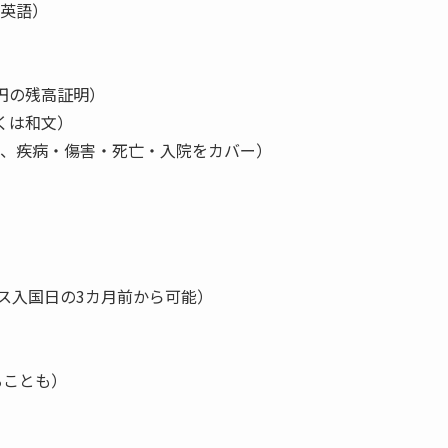
英語）
本円の残高証明）
くは和文）
、疾病・傷害・死亡・入院をカバー）
ス入国日の3カ月前から可能）
ることも）