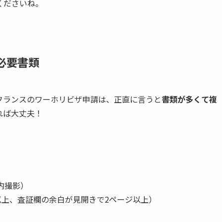
くださいね。
必要書類
フランスのワーホリビザ申請は、正直に言うと
書類が多くて複
れば大丈夫！
内撮影）
以上、査証欄の余白が見開きで2ページ以上）