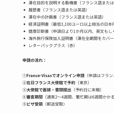
滞在目的を説明する動機書（フランス語または
履歴書（フランス語または英語）
滞在中の計画書（フランス語または英語）
経済証明書（最低3,100ユーロ以上相当の日
健康診断書（申請日より1か月以内、英文もし
海外旅行保険加入証明書（滞在全期間をカバー
レターパックプラス（赤）
申請の流れ：
①
France-Visasでオンライン申請
（申請はフラン
②
在日フランス大使館で予約
（東京）
③
大使館で面接・書類提出
（予約日に来館）
④
審査期間
（通常2〜4週間、繁忙期は6週間かか
⑤
ビザ受領
（郵送受取）