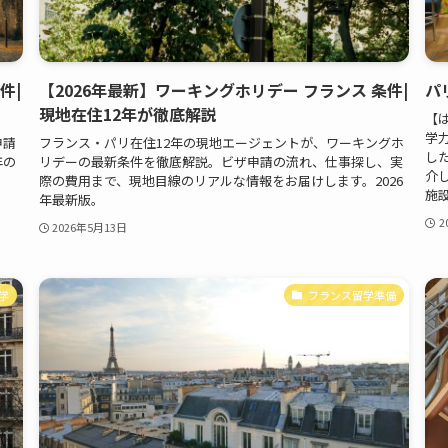
件|
【2026年最新】ワーキングホリデー フランス 条件|
パ
現地在住12年が徹底解説
【は
学
申請
フランス・パリ在住12年の現地エージェントが、ワーキングホ
し
年の
リデーの最新条件を徹底解説。ビザ申請の流れ、仕事探し、実
介し
際の費用まで、現地目線のリアルな情報をお届けします。2026
施設
年最新版。
2
2026年5月13日
学
フランス留学準備