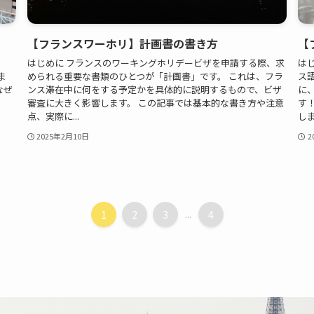
【フランスワーホリ】計画書の書き方
【
、
はじめに フランスのワーキングホリデービザを申請する際、求
は
ま
められる重要な書類のひとつが「計画書」です。 これは、フラ
ス
なぜ
ンス滞在中に何をする予定かを具体的に説明するもので、ビザ
に
。
審査に大きく影響します。 この記事では基本的な書き方や注意
す
点、実際に...
しま
2025年2月10日
2
1
2
3
...
4