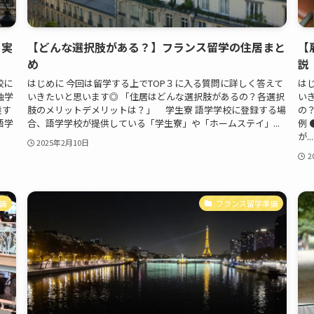
？実
【どんな選択肢がある？】フランス留学の住居まと
【
め
説
校に
はじめに 今回は留学する上でTOP３に入る質問に詳しく答えて
は
独学
いきたいと思います◎ 「住居はどんな選択肢があるの？各選択
い
達す
肢のメリットデメリットは？」 学生寮 語学学校に登録する場
の
語学
合、語学学校が提供している「学生寮」や「ホームステイ」...
例
が...
2025年2月10日
2
備
フランス留学準備